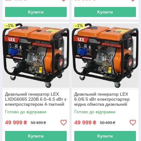
Купити
Купити
–1%
–1%
Дизельний генератор LEX
Дизельний генератор LEX
LXDG6065 220В 6.0–6.5 кВт з
6.0/6.5 кВт електростартер
електростартером 4-тактний
мідна обмотка дизельний
з мідною обмоткою для дому
електрогенератор для дому
Готово до відправки
Готово до відправки
дачі та роботи
дачі будівництва
49 999
49 999
₴
₴
50 499 ₴
50 499 ₴
Купити
Купити