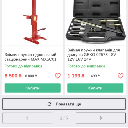
Знімач пружин клапанів для
Знімач пружин гідравлічний
двигунів GEKO 02573 : 8V
стаціонарний MAX MXSC01
12V 16V 24V
Готово до відправки
Готово до відправки
6 500
1 199
₴
₴
6 800 ₴
1 499 ₴
Купити
Купити
Показати ще
1
/ 5