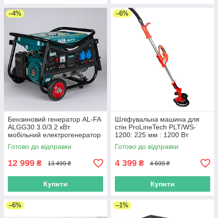
–4%
–6%
Бензиновий генератор AL-FA
Шліфувальна машина для
ALGG30 3.0/3.2 кВт
стін ProLineTech PLT/WS-
мобільний електрогенератор
1200: 225 мм : 1200 Вт
AVR 230В 12В колеса ручки
Готово до відправки
Готово до відправки
для дому дачі
12 999
4 399
₴
₴
13 499 ₴
4 699 ₴
Купити
Купити
–6%
–1%