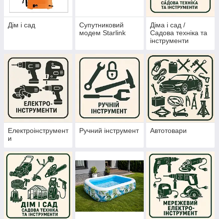
Дім і сад
Супутниковий
Діма і сад /
модем Starlink
Садова техніка та
інструменти
Електроінструмент
Ручний інструмент
Автотовари
и