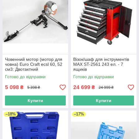
Човенний мотор (мотор для
Візок/шаф для інструментів
човна) Euro Craft ecsl 60, 52
MAX ST-2561 243 ел. - 7
см3: Двотактний
ящиків
Готово до відправки
Готово до відправки
5 098
24 699
₴
₴
5 398 ₴
24 999 ₴
Купити
Купити
–18%
–17%