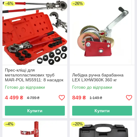
–6%
–26%
Прес-кліщі для
металопластикових труб
Лебідка ручна барабанна
MAR-POL M55911: 8 насадок
LEX LXHW360K 360 кг
Готово до відправки
Готово до відправки
4 499
849
₴
₴
4 799 ₴
1 149 ₴
Купити
Купити
–4%
–20%