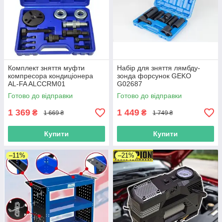
Комплект зняття муфти
Набір для зняття лямбду-
компресора кондиціонера
зонда форсунок GEKO
AL-FA ALCCRM01
G02687
Готово до відправки
Готово до відправки
1 369
1 449
₴
₴
1 669 ₴
1 749 ₴
Купити
Купити
–11%
–21%