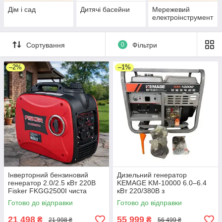
Дім і сад
Дитячі басейни
Мережевий
електроінструмент
Сортування
0
Фільтри
–2%
–1%
Інверторний бензиновий
Дизельний генератор
генератор 2.0/2.5 кВт 220В
KEMAGE KM-10000 6.0–6.4
Fisker FKGG2500I чиста
кВт 220/380В з
синусоїда тихий портативний
електростартером 4-тактний
Готово до відправки
Готово до відправки
генератор для дому дачі
з AVR для дому бізнесу
будівництва
21 498
55 999
₴
₴
21 998 ₴
56 499 ₴