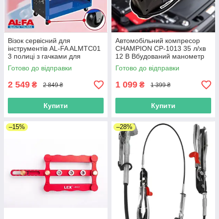
Візок сервісний для
Автомобільний компресор
інструментів AL-FA ALMTC01
CHAMPION CP-1013 35 л/хв
3 полиці з гачками для
12 В Вбудований манометр
інструментів
Готово до відправки
Готово до відправки
2 549
1 099
₴
₴
2 849 ₴
1 399 ₴
Купити
Купити
–15%
–28%