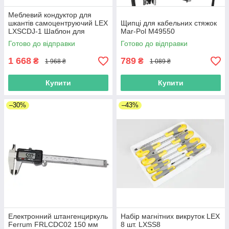
Меблевий кондуктор для
шкантів самоцентруючий LEX
Щипці для кабельних стяжок
LXSCDJ-1 Шаблон для
Mar-Pol M49550
свердління шкантів
Готово до відправки
Готово до відправки
1 668
789
₴
₴
1 968 ₴
1 089 ₴
Купити
Купити
–30%
–43%
Електронний штангенциркуль
Набір магнітних викруток LEX
Ferrum FRLCDC02 150 мм
8 шт. LXSS8