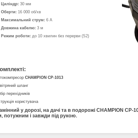
Циліндр:
30 мм
Оберти:
16 000 об/хв
Максимальний струм:
6 А
Довжина кабелю:
3 м
Режим роботи:
до 10 хвилин без перерви (S2)
комплекті:
токомпресор
CHAMPION CP-1013
вітряний шланг
бір перехідників
струкція користувача
амінний у дорозі, на дачі та в подорожі
CHAMPION CP-1
, потужним і завжди під рукою
.