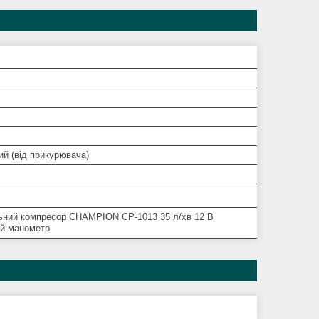
й (від прикурювача)
ьний компресор CHAMPION CP-1013 35 л/хв 12 В
й манометр