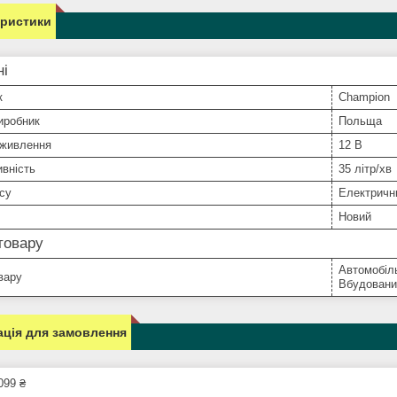
еристики
ні
к
Champion
иробник
Польща
 живлення
12 В
вність
35 літр/хв
су
Електрични
Новий
товару
Автомобіл
вару
Вбудовани
ція для замовлення
099 ₴