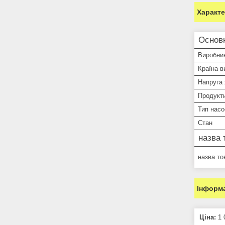
Характ
Основ
Виробни
Країна в
Напруга
Продукти
Тип насо
Стан
назва 
назва то
Інформа
Ціна:
1 