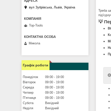
вул Зубрівська, Львів, Україна
Треба ш
під'єдн
💡 Пе
Top-Tools
В
К
М
Микола
Н
П
Графік роботи
⚙
Понеділок
09:00
19:00
Вівторок
09:00
19:00
Середа
09:00
19:00
Четвер
09:00
19:00
Пʼятниця
09:00
19:00
Субота
Вихідний
Неділя
Вихідний