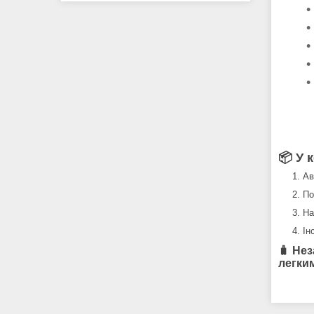
📦 У 
Ав
По
На
Ін
🧳
Нез
легким