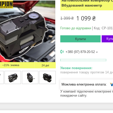
Автомобільний компресор C
Вбудований манометр
1 099 ₴
1 399 ₴
Готово до відправки
Код:
CP-101
Купи
Купити
+380 (97) 879-20-52
–21%
24 дні
повернення товару протягом 14 д
У компанії підключені електронні
покидаючи сайту.