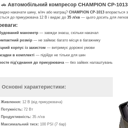
🚗
Автомобільний компресор CHAMPION CP-1013 
видко накачати шину, м'яч або матрац?
CHAMPION CP-1013
впорається з
ується до прикурювача 12 В і видає до
35 л/хв
— цього досить для легкови
реваги:
будований манометр
— завжди знаєш, скільки накачал
омпактний розмір
— не займає багато місця в багажнику
іцний корпус із захистом
— витримує дорожні умови
асадки в комплекті
— підійде не тільки для шин
росте під'єднання до прикурювача
— без зайвих налаштувань
️ Основні характеристики:
Живлення:
12 В (від прикурювача)
Потужність:
72 Вт
Продуктивність:
35 л/хв
Максимальний тиск:
100 PSI (7 бар)