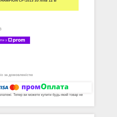
HAMPION CP-1013 35 л/хв 12 В
3
ти з
нів
за домовленістю
 платежі. Тепер ви можете купити будь-який товар не