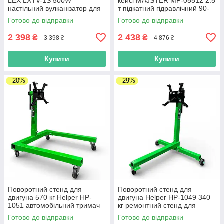
LEX LXTV-1S 500W
кейсі MAJSTER MP-05512 2.5
настільний вулканізатор для
т підкатний гідравлічний 90-
камер і безкамерних шин
340 мм
Готово до відправки
Готово до відправки
2 398
2 438
₴
₴
3 398 ₴
4 876 ₴
Купити
Купити
–20%
–29%
Поворотний стенд для
Поворотний стенд для
двигуна 570 кг Helper HP-
двигуна Helper HP-1049 340
1051 автомобільний тримач
кг ремонтний стенд для
двигуна для ремонту моторів
моторів автомобільний
Готово до відправки
Готово до відправки
СТО автомайстерня
тримач двигуна