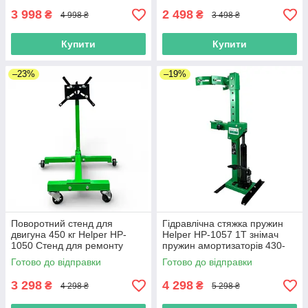
3 998
2 498
₴
₴
4 998 ₴
3 498 ₴
Купити
Купити
–23%
–19%
Поворотний стенд для
Гідравлічна стяжка пружин
двигуна 450 кг Helper HP-
Helper HP-1057 1Т знімач
1050 Стенд для ремонту
пружин амортизаторів 430-
двигунів автомобільний
820 мм професійний для
Готово до відправки
Готово до відправки
СТО
3 298
4 298
₴
₴
4 298 ₴
5 298 ₴