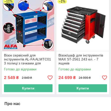
–11%
–1%
Візок сервісний для
Візок/шаф для інструментів
інструментів AL-FA ALMTC01
MAX ST-2561 243 ел. - 7
3 полиці з гачками для
ящиків
інструментів
Готово до відправки
Готово до відправки
2 549
24 699
₴
₴
2 849 ₴
24 999 ₴
Купити
Купити
Про нас