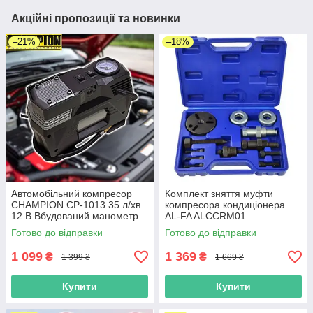
Акційні пропозиції та новинки
–21%
–18%
Автомобільний компресор
Комплект зняття муфти
CHAMPION CP-1013 35 л/хв
компресора кондиціонера
12 В Вбудований манометр
AL-FA ALCCRM01
Готово до відправки
Готово до відправки
1 099
1 369
₴
₴
1 399 ₴
1 669 ₴
Купити
Купити