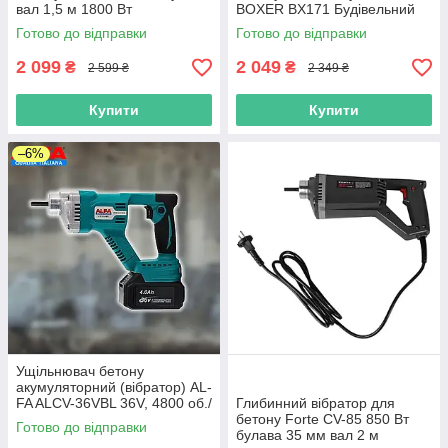
вал 1,5 м 1800 Вт
BOXER BX171 Будівельний
бетонний вібратор
Готово до відправки
Готово до відправки
2 099
2 049
₴
₴
2 599 ₴
2 349 ₴
Купити
Купити
–6%
Ущільнювач бетону
акумуляторний (вібратор) AL-
FA ALCV-36VBL 36V, 4800 об./
Глибинний вібратор для
хв, 1,5 м булава
бетону Forte CV-85 850 Вт
Готово до відправки
булава 35 мм вал 2 м