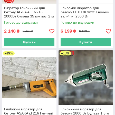
Вібратор глибинний для
Глибокий вібратор для
бетону AL-FA ALID-216
бетону LEX LXCV23: Гнучкий
2000Вт булавa 35 мм вал 2 м
вал-4 м: 2300 Вт
для ущільнення бетону
Готово до відправки
Готово до відправки
2 148
6 199
₴
₴
2 448 ₴
6 499 ₴
Купити
Купити
–19%
–13%
Глибокий вібратор для
Глибинний вібратор для
бетону ASAKA id 216 Гнучкий
бетону 2800 Вт Булава 1.5 м