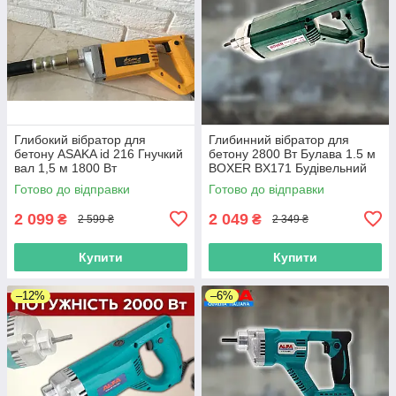
Глибокий вібратор для
Глибинний вібратор для
бетону ASAKA id 216 Гнучкий
бетону 2800 Вт Булава 1.5 м
вал 1,5 м 1800 Вт
BOXER BX171 Будівельний
бетонний вібратор
Готово до відправки
Готово до відправки
2 099
2 049
₴
₴
2 599 ₴
2 349 ₴
Купити
Купити
–12%
–6%