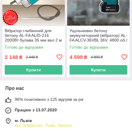
Вібратор глибинний для
Ущільнювач бетону
бетону AL-FA ALID-216
акумуляторний (вібратор) AL-
2000Вт булавa 35 мм вал 2 м
FA ALCV-36VBL 36V, 4800 об./
для ущільнення бетону
хв, 1,5 м булава
Готово до відправки
Готово до відправки
2 148
4 599
₴
₴
2 448 ₴
4 899 ₴
Купити
Купити
Про нас
96% позитивних з 125 відгуків за рік
Працює з 13.07.2020
м. Львів
вул Зубрівська, Львів, Україна