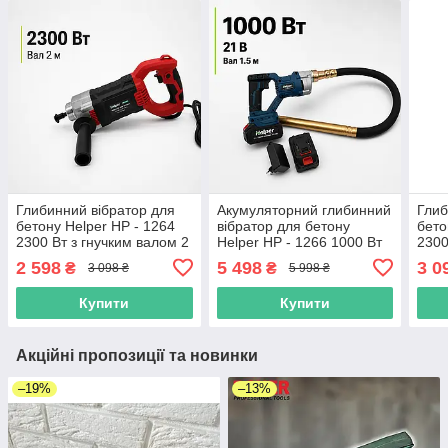
Глибинний вібратор для
Акумуляторний глибинний
Глиб
бетону Helper HP - 1264
вібратор для бетону
бето
2300 Вт з гнучким валом 2
Helper HP - 1266 1000 Вт
2300
м для фундаментних та
21 В з валом 1.5 м і 2
м дл
2 598
5 498
3 0
₴
₴
3 098 ₴
5 998 ₴
монолітних робіт
акумуляторами
моно
Купити
Купити
Акційні пропозиції та новинки
–19%
–13%