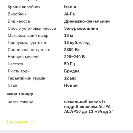
Країна виробник
Італія
Виробник
Al-Fa
Вид насоса
Дренажно-фекальний
Спосіб установки насоса
Занурювальний
Максимальний напір
13 м
Пропускна здатність
13 куб.м/год
Споживана потужність
2800 Вт
Напруга мережі
220~240 В
Частота
50 Гц
Якість води
Брудна
Гарантійний термін
12 міс
Стан
Новий
назва товару
назва товару
Фекальний насос із
подрібнювачем AL-FA
ALWP50 до 13 м3/год 2"
Приховати