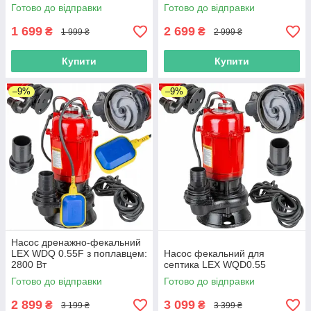
Готово до відправки
Готово до відправки
1 699
2 699
₴
₴
1 999 ₴
2 999 ₴
Купити
Купити
–9%
–9%
Насос дренажно-фекальний
LEX WDQ 0.55F з поплавцем:
Насос фекальний для
2800 Вт
септика LEX WQD0.55
Готово до відправки
Готово до відправки
2 899
3 099
₴
₴
3 199 ₴
3 399 ₴