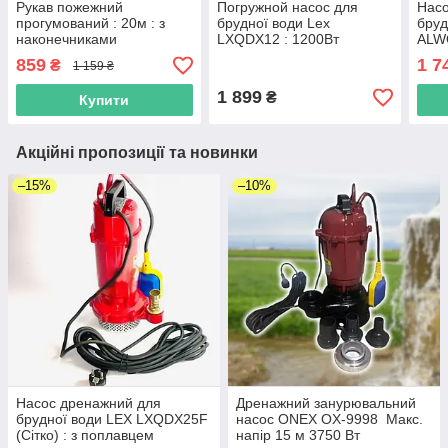
Рукав пожежний
Погружной насос для
Насо
прогумований : 20м : з
брудної води Lex
бруд
наконечниками
LXQDX12 : 1200Вт
ALW
859
1 7
₴
1 159 ₴
1 899
₴
Купити
Акційні пропозиції та новинки
–15%
–10%
Насос дренажний для
Дренажний занурювальний
брудної води LEX LXQDX25F
насос ONEX OX-9998 Макс.
(Сітко) : з поплавцем
напір 15 м 3750 Вт