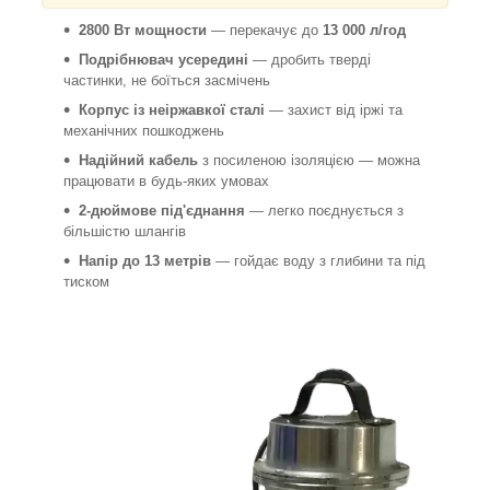
2800 Вт мощности
— перекачує до
13 000 л/год
Подрібнювач усередині
— дробить тверді
частинки, не боїться засмічень
Корпус із неіржавкої сталі
— захист від іржі та
механічних пошкоджень
Надійний кабель
з посиленою ізоляцією — можна
працювати в будь-яких умовах
2-дюймове під'єднання
— легко поєднується з
більшістю шлангів
Напір до 13 метрів
— гойдає воду з глибини та під
тиском