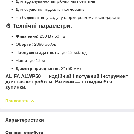
Для відкачування вигрібних ям і септиків
Для осушення підвалів і котлованів
На будівництві, у саду, у фермерському господарстві
⚙️ Технічні параметри:
Живлення:
230 В / 50 Гц
Оберти:
2860 об./хв
Пропускна здатність:
до 13 м3/год
Напір:
до 13 м
Діаметр приєднання:
2" (50 мм)
AL-FA ALWP50
— надійний і потужний інструмент
для важкої роботи. Вмикай — і гойдай без
зупинки.
Приховати
Характеристики
Основні атрибути