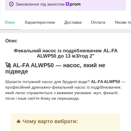
Замовлення під захистом
Опис
Характеристики
Доставка
Оплата
Умови п
Опис
Фекальний насос із подрібнювачем AL-FA
ALWP50 до 13 м3/год 2"
🚀
AL-FA ALWP50
— насос, який не
підведе
Шукаєте потужний насос для брудної води?
AL-FA ALWP50
—
професійний дренажно-фекальний насос із подрібнювачем,
який легко справляється з важкими умовами: мул, фекалії,
пісок і інше сміття йому не перешкода.
🔥 Чому варто вибрати: