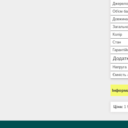
Джерело
Об'єм ба
Довжина
Загальна
Колір
Стан
Гарантій
Додатк
Напруга
Ємність
Інформа
Ціна:
1 