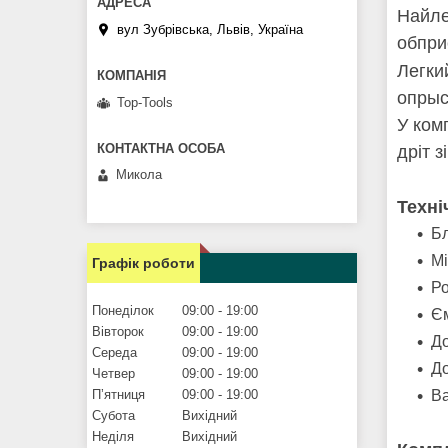
Найле
вул Зубрівська, Львів, Україна
обпри
Легки
опрыс
Top-Tools
У ком
дріт 
Микола
Техні
Бл
Мі
Графік роботи
Ро
Понеділок
09:00
19:00
Єм
Вівторок
09:00
19:00
До
Середа
09:00
19:00
До
Четвер
09:00
19:00
Ва
Пʼятниця
09:00
19:00
Субота
Вихідний
Неділя
Вихідний