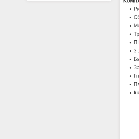
Компл
Рю
О
М
Тр
Пі
3 
Ба
За
Гн
Пл
Ін