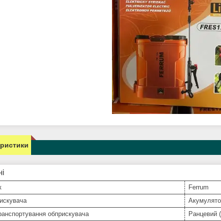
еристики
ні
к
Ferrum
искувача
Акумулято
ранспортування обприскувача
Ранцевий (