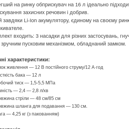
гший на ринку обприскувач на 16 л ідеально підходи
скування захисних речовин і добрив.
й завдяки Li-Ion акумулятору, єдиному на своєму рин
кивателе.
плект входить: 3 насадки для різних застосувань, гну
зі зручним пусковим механізмом, обладнаний замком.
чні характеристики:
ок живлення — 12 В постійного струму/12 А·год
сткість бака — 12 л
бочий тиск — 1,5-5,5 МПа
ність — 2,4 — 2,8 л/хв
вжина стріли — 48 см/85 см
вжина шланга для подавання — 130 см.
га — 4,25 кг (з пакованням)