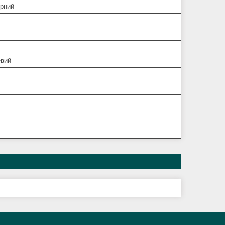
рний
вий