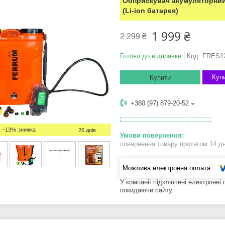
Обприскувач акумуляторний
(Li-ion батарея)
1 999 ₴
2 299 ₴
Готово до відправки
Код:
FRES12
Купи
Купити
+380 (97) 879-20-52
–13%
26 днів
повернення товару протягом 14 д
У компанії підключені електронні
покидаючи сайту.