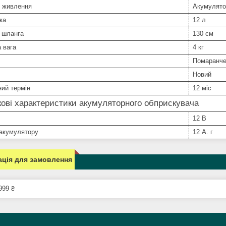
 живлення
Акумулято
ка
12 л
 шланга
130 см
 вага
4 кг
Помаранче
Новий
ний термін
12 міс
ові характеристики акумуляторного обприскувача
12 В
 акумулятору
12 А. г
ція для замовлення
999 ₴