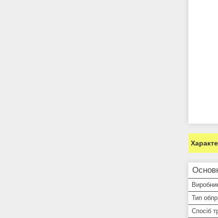
Характ
Основ
Виробни
Тип обпр
Спосіб т