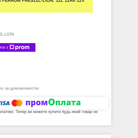
 FERRUM FRES12L-LION: 12L 12Ah 12V
L-LION
ти з
нів
за домовленістю
 платежі. Тепер ви можете купити будь-який товар не