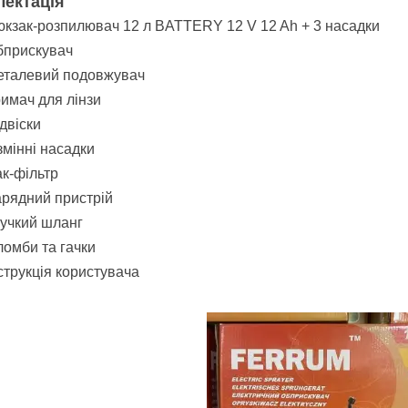
ектація
кзак-розпилювач 12 л BATTERY 12 V 12 Ah + 3 насадки
бприскувач
еталевий подовжувач
имач для лінзи
двіски
змінні насадки
к-фільтр
рядний пристрій
учкий шланг
омби та гачки
струкція користувача