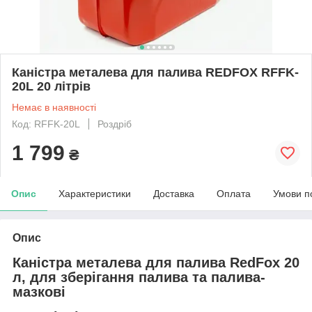
Каністра металева для палива REDFOX RFFK-
20L 20 літрів
Немає в наявності
Код: RFFK-20L
Роздріб
1 799
₴
Опис
Характеристики
Доставка
Оплата
Умови п
Опис
Каністра металева для палива RedFox 20
л,
для зберігання палива та палива-
мазкові