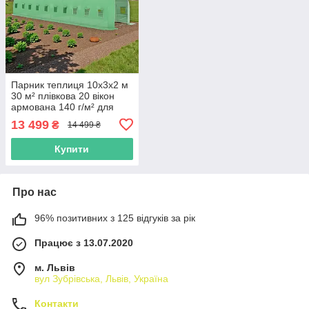
Парник теплиця 10х3х2 м
30 м² плівкова 20 вікон
армована 140 г/м² для
розсади овочів Helper HP-
13 499
₴
14 499 ₴
1077
Купити
Про нас
96% позитивних з 125 відгуків за рік
Працює з 13.07.2020
м. Львів
вул Зубрівська, Львів, Україна
Контакти