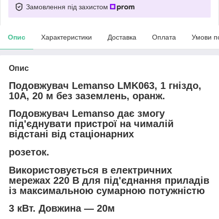
Замовлення під захистом
Опис
Характеристики
Доставка
Оплата
Умови п
Опис
Подовжувач Lemanso LMK063, 1 гніздо,
10A, 20 м без заземлень, оранж.
Подовжувач Lemanso дає змогу
під'єднувати пристрої на чималій
відстані від стаціонарних
розеток.
Використовується в електричних
мережах 220 В для під'єднання приладів
із максимальною сумарною потужністю
3 кВт. Довжина —
20м