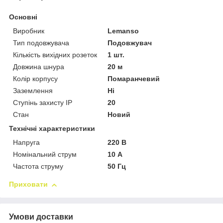
Основні
Виробник
Lemanso
Тип подовжувача
Подовжувач
Кількість вихідних розеток
1 шт.
Довжина шнура
20 м
Колір корпусу
Помаранчевий
Заземлення
Ні
Ступінь захисту IP
20
Стан
Новий
Технічні характеристики
Напруга
220 В
Номінальний струм
10 А
Частота струму
50 Гц
Приховати
Умови доставки