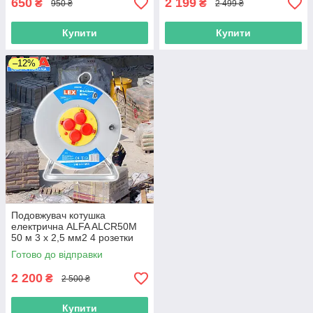
650
2 199
₴
₴
950 ₴
2 499 ₴
Купити
Купити
–12%
Подовжувач котушка
електрична ALFA ALCR50M
50 м 3 x 2,5 мм2 4 розетки
Готово до відправки
2 200
₴
2 500 ₴
Купити