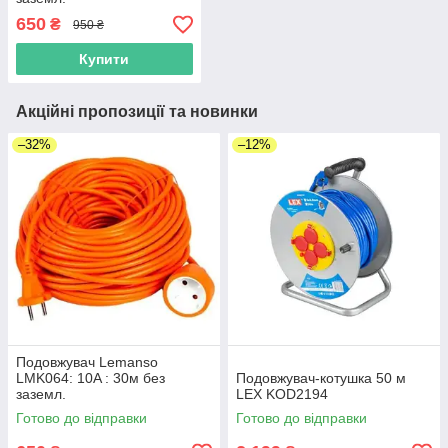
650
₴
950 ₴
Купити
Акційні пропозиції та новинки
–32%
–12%
Подовжувач Lemanso
LMK064: 10A : 30м без
Подовжувач-котушка 50 м
заземл.
LEX KOD2194
Готово до відправки
Готово до відправки