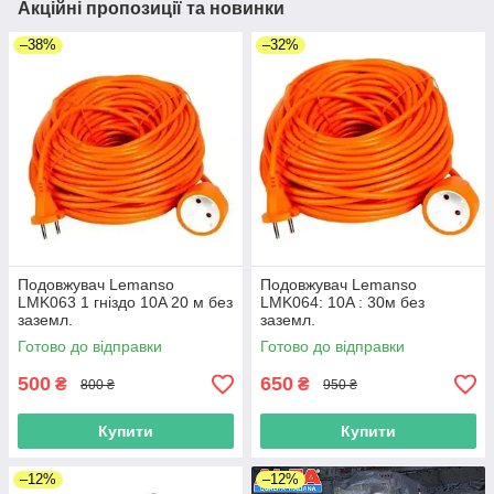
Акційні пропозиції та новинки
–38%
–32%
Подовжувач Lemanso
Подовжувач Lemanso
LMK063 1 гніздо 10A 20 м без
LMK064: 10A : 30м без
заземл.
заземл.
Готово до відправки
Готово до відправки
500
650
₴
₴
800 ₴
950 ₴
Купити
Купити
–12%
–12%