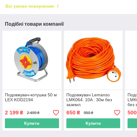
Всі умови повернення
Подібні товари компанії
Подовжувач-котушка 50 м
Подовжувач Lemanso
Под
LEX KOD2194
LMK064: 10A : 30м без
LMK0
заземл.
без 
2 199
650
500
₴
₴
2 499 ₴
950 ₴
Купити
Купити