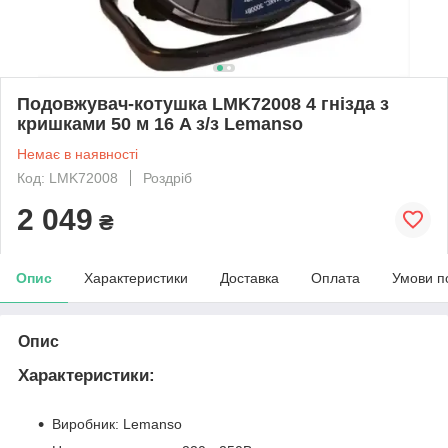
Подовжувач-котушка LMK72008 4 гнізда з
кришками 50 м 16 A з/з Lemanso
Немає в наявності
Код: LMK72008
Роздріб
2 049
₴
Опис
Характеристики
Доставка
Оплата
Умови п
Опис
Характеристики:
Виробник: Lemanso