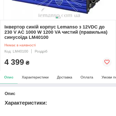
Інвертор синій корпус Lemanso з 12VDC до
230 V AC 1000 W 1200 VA чистий (правильна)
синусоїда LM40100
Немає в наявності
Код: LM40100
Роздріб
4 399
₴
Опис
Характеристики
Доставка
Оплата
Умови п
Опис
Характеристики: