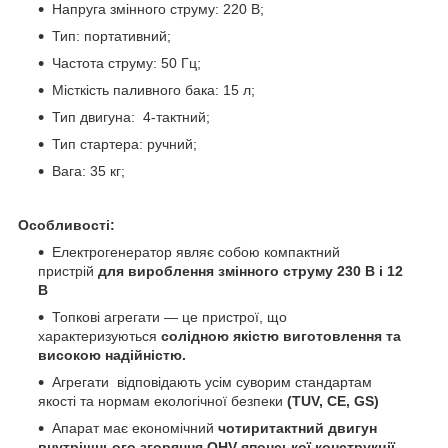
Напруга змінного струму: 220 В;
Тип: портативний;
Частота струму: 50 Гц;
Місткість паливного бака: 15 л;
Тип двигуна: 4-тактний;
Тип стартера: ручний;
Вага: 35 кг;
Особливості:
Електрогенератор являє собою компактний
пристрій
для вироблення змінного струму 230 В і 12
В
Топкові агрегати — це пристрої, що
характеризуються
солідною якістю виготовлення та
високою надійністю.
Агрегати
відповідають усім суворим стандартам
якості та нормам екологічної безпеки
(TUV, CE, GS)
Апарат має економічний
чотиритактний двигун
внутрішнього згоряння OHV японської конструкції