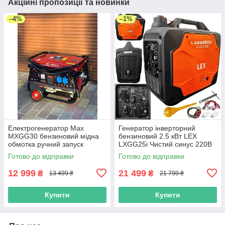
Акційні пропозиції та новинки
–4%
–1%
Електрогенератор Max
Генератор інверторний
MXGG30 бензиновий мідна
бензиновий 2.5 кВт LEX
обмотка ручний запуск
LXGG25i Чистий синус 220В
Генератор для дому дачі
Бензогенератор мідна
Готово до відправки
Готово до відправки
будівництва 220в
обмотка ECO
12 999
21 499
₴
₴
13 499 ₴
21 799 ₴
Купити
Купити