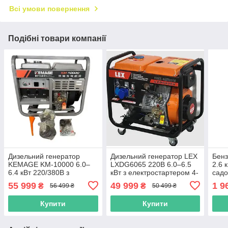
Всі умови повернення
Подібні товари компанії
Дизельний генератор
Дизельний генератор LEX
Бен
KEMAGE KM-10000 6.0–
LXDG6065 220В 6.0–6.5
2.6 
6.4 кВт 220/380В з
кВт з електростартером 4-
садо
електростартером 4-
тактний з мідною
горо
55 999
49 999
1 9
₴
₴
56 499 ₴
50 499 ₴
тактний з AVR для дому
обмоткою для дому дачі
бізнесу будівництва
та роботи
Купити
Купити