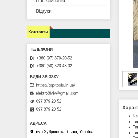
Про компанію
Відгуки
Контакти
+380 (97) 879-20-52
+380 (50) 520-43-02
https://top-tools.in.ua/
elektro8lviv@gmail.com
097 879 20 52
Харак
097 879 20 52
Ча
Ти
Ти
вул Зубрівська, Львів, Україна
Ти