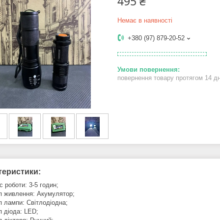
495 ₴
Немає в наявності
+380 (97) 879-20-52
повернення товару протягом 14 д
теристики:
с роботи: 3-5 годин;
п живлення: Акумулятор;
п лампи: Світлодіодна;
п діода: LED;