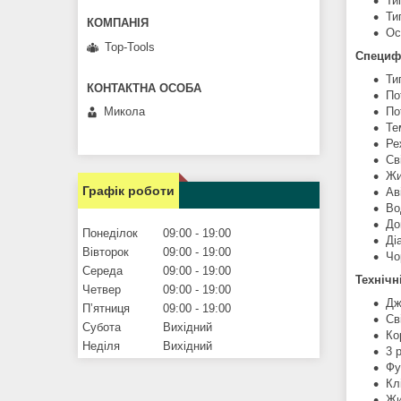
Ти
Ти
Ос
Top-Tools
Специфі
Ти
По
Микола
По
Те
Ре
Св
Жи
Графік роботи
Ав
Во
До
Понеділок
09:00
19:00
Ді
Вівторок
09:00
19:00
Чо
Середа
09:00
19:00
Технічн
Четвер
09:00
19:00
Дж
Пʼятниця
09:00
19:00
Св
Субота
Вихідний
Ко
Неділя
Вихідний
3 
Фу
Кл
Жи