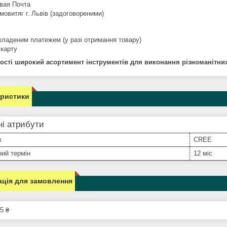
вая Почта
мовитяг г. Львів (задоговореними)
кладеним платежем (у разі отримання товару)
 карту
ості широкий асортимент інструментів для виконання різноманітних
еристики
і атрибути
к
CREE
ний термін
12 міс
ція для замовлення
5 ₴