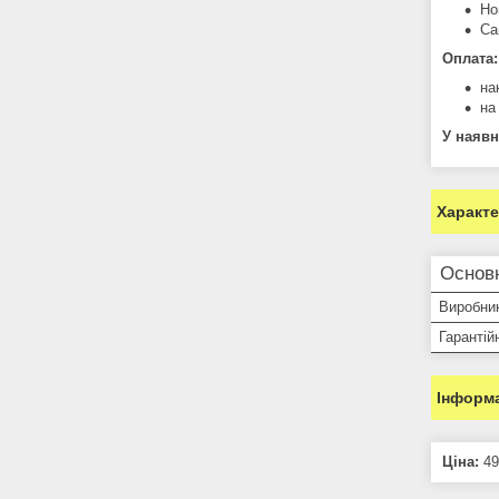
Но
Са
Оплата:
на
на
У наявн
Характ
Основн
Виробни
Гарантій
Інформа
Ціна:
49