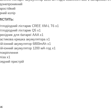
донепроникний
аростійкий
рний колір
МІСТИТЬ:
ітлодіодний ліхтарик CREE XM-L T6 x1
ітлодіодний ліхтарик Q5 x1
рехідник для батареї AAA x1
астикова кришка акумулятора x1
тій-іонний акумулятор 6800mAh x1
тій-іонний акумулятор 1200 мА·год x1
локріплення
ліза х1
рядний пристрій
а: