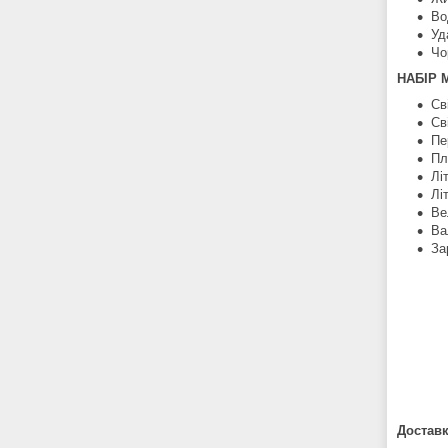
Во
Уд
Чо
НАБІР 
Св
Св
Пе
Пл
Лі
Лі
Ве
Ва
За
Доставк