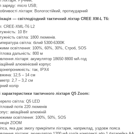
п ліхтаря: Ручний;
п заряду: micro USB;
обливості ліхтаря: Вологостійкий, протиударний
кація — світлодіодний тактичний ліхтар CREE XM-L T6:
п: CREE-XML-T6 L2
тужність: 10 Вт
тужність світла: 1800 люменів.
мпература світла: білий 5300-6300K
жими освітлення: 100%, 60%, 30%, Строб, SOS
ітлова дальність: 800 м
влення ліхтаря: акумулятор 18650 8800 мА·год
іаційний алюмінієвий корпус
донепроникність: так, IPX4
вжина: 12,5 – 14 см
аметр: 2,7 – 3,2 см
рний колір
і характеристики тактичного ліхтаря Q5 Zoom:
ерело світла: Q5 LED
ітловий потік 220 люменів
рпус: авіаційний алюміній
режими освітлення: 100%, 50%, SOS
нкція ZOOM
іпса, яка дає змогу прикріпити ліхтарик, наприклад, уздовж пояса
влення ліхтаря: акумулятор 1200 мА·год/в комплекті або 1 батарейка АА