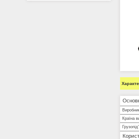
Характ
Основн
Виробни
Країна в
Грузопід
Корист