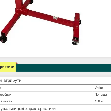
еристики
і атрибути
к
Verke
иробник
Польща
' ємність
450 кг
увальницькі характеристики