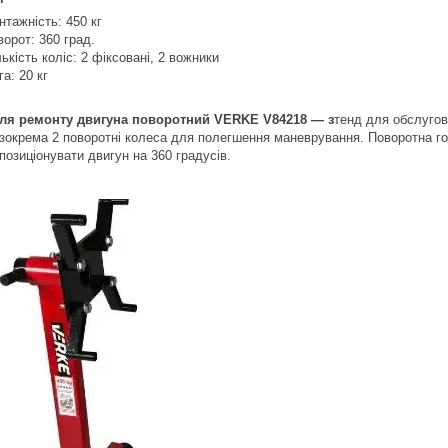
нтажність: 450 кг
ворот: 360 град.
лькість коліс: 2 фіксовані, 2 вожники
га: 20 кг
ля ремонту двигуна поворотний VERKE V84218 — з
тенд для обслугов
 зокрема 2 поворотні колеса для полегшення маневрування. Поворотна г
позиціонувати двигун на 360 градусів.