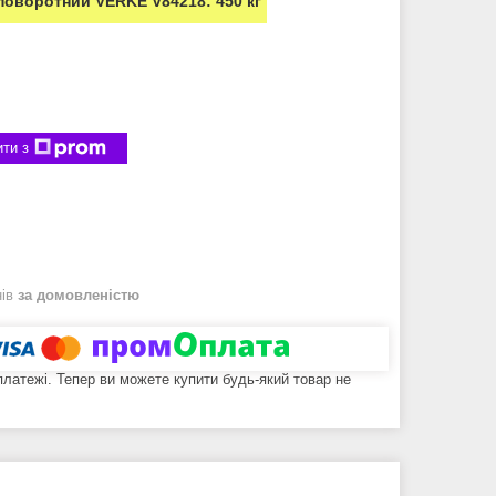
поворотний VERKE V84218: 450 кг
ти з
нів
за домовленістю
 платежі. Тепер ви можете купити будь-який товар не