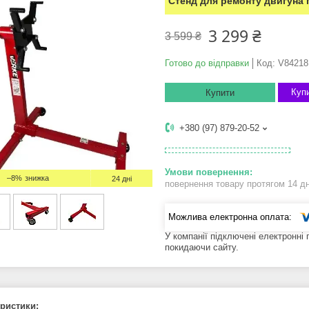
Стенд для ремонту двигуна 
3 299 ₴
3 599 ₴
Готово до відправки
Код:
V84218
Купи
Купити
+380 (97) 879-20-52
–8%
24 дні
повернення товару протягом 14 д
У компанії підключені електронні
покидаючи сайту.
ристики: