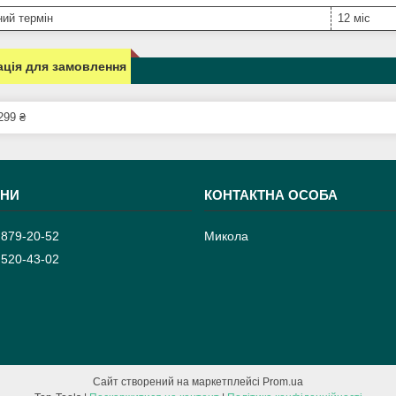
ний термін
12 міс
ція для замовлення
299 ₴
 879-20-52
Микола
 520-43-02
Сайт створений на маркетплейсі
Prom.ua