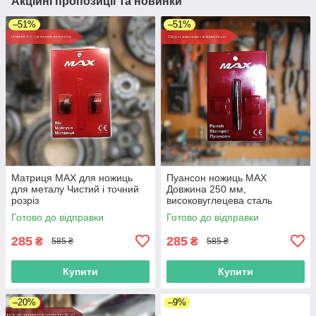
Акційні пропозиції та новинки
–51%
–51%
Матриця МАХ для ножиць
Пуансон ножиць MAX
для металу Чистий і точний
Довжина 250 мм,
розріз
високовуглецева сталь
Готово до відправки
Готово до відправки
285
285
₴
₴
585 ₴
585 ₴
Купити
Купити
–20%
–9%