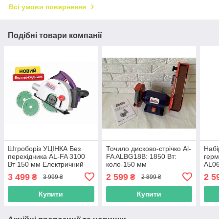
Всі умови повернення
Подібні товари компанії
Штроборіз УЦІНКА Без
Точило дисково-стрічко Al-
Набі
перехідника AL-FA 3100
FA ALBG18B: 1850 Вт:
герм
Вт 150 мм Електричний
коло-150 мм
AL06
штроборіз для стін бетону
35-9
3 499
2 599
2 5
₴
₴
3 999 ₴
2 899 ₴
цегли 2 диски
охол
Купити
Купити