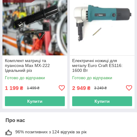
Комплект матриці та
Електричні ножиці для
пуансона Max МХ-222
металу Euro Craft ES116:
Ідеальний різ
1600 Вт
Готово до відправки
Готово до відправки
1 199
2 949
₴
₴
1 499 ₴
3 249 ₴
Купити
Купити
Про нас
96% позитивних з 124 відгуків за рік