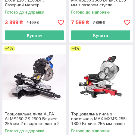
LXCM210 : 2100Вт :
MXMS250 2500 Вт диск 255
Лазерний маркер
мм з лазером стусло
електричне по дереву
Готово до відправки
Готово до відправки
3 899
7 599
₴
₴
4 199 ₴
7 899 ₴
Купити
Купити
–4%
–4%
Торцювальна пила ALFA
Торцювальна пила з
ALMS250-2S 2500 Вт диск
протяжкою MAX MXMS-255i
255 мм 2 швидкості лазер 2
1800 Вт диск 255 мм лазер
диска стусло по дереву
асинхронний двигун
Готово до відправки
Готово до відправки