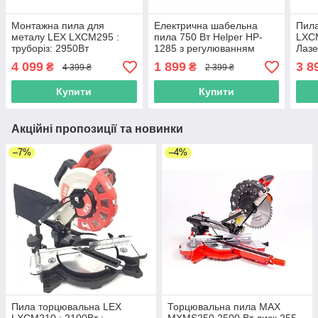
Монтажна пила для
Електрична шабельна
Пил
металу LEX LXCM295 :
пила 750 Вт Helper HP-
LXCM
труборіз: 2950Вт
1285 з регулюванням
Лазе
швидкості та поворотною
4 099
1 899
3 8
₴
₴
4 399 ₴
2 399 ₴
ручкою для дерева
демонтажу і садових робіт
Купити
Купити
Акційні пропозиції та новинки
–7%
–4%
Пила торцювальна LEX
Торцювальна пила MAX