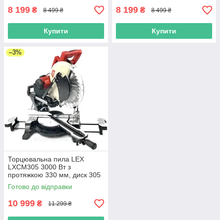
8 199
8 199
₴
₴
8 499 ₴
8 499 ₴
Купити
Купити
–3%
Торцювальна пила LEX
LXCM305 3000 Вт з
протяжкою 330 мм, диск 305
мм, лазер, стусло по дереву
Готово до відправки
10 999
₴
11 299 ₴