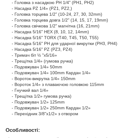
- Головка з насадкою PH 1/4" (PH1, PH2)
- Насадка PZ 1/4» (PZ1, PZ2,)
- Головка торцева 1/2" (10-24, 27, 30, 32mm)
- Головка торцева довга 1/2" (14, 15, 17, 19mm)
- Головка свічкова 1/2" магнітна (16, 21mm)
- Насадка 5/16" HEX (8, 10, 12, 14mm)
- Насадка 5/16" TORX (T40, T45, T50, T55)
- Насадка 5/16" PH для ударної викрутки (PH3, PH4)
- Насадка 5/16" PZ (PZ3, PZ4)
- Тримач біт ½ "х5/16»
- Трещітка 1/4» (гумова ручка)
- Подовжувач 1/4» 50mm
- Подовжувач 1/4» 100mm Кардан 1/4»
- Вороток-викрутка 1/4» 150mm
- Вороток 1/4» з плаваючою головкою 115mm
- Гнучкий вал 1/4»
- Трещітка 1/2» гумова ручка)
- Подовжувач 1/2» 125mm
- Подовжувач 1/2» 250mm Кардан 1/2»
- Перехідник 3/8"х1/2» з отвором
Особливості: