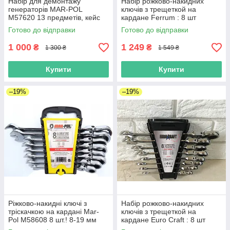
Набір для демонтажу
Набір рожково-накидних
генераторів MAR-POL
ключів з трещеткой на
M57620 13 предметів, кейс
кардане Ferrum : 8 шт
Готово до відправки
Готово до відправки
1 000
1 249
₴
₴
1 300 ₴
1 549 ₴
Купити
Купити
–19%
–19%
Ріжково-накидні ключі з
Набір рожково-накидних
тріскачкою на кардані Mar-
ключів з трещеткой на
Pol M58608 8 шт.! 8-19 мм
кардане Euro Сraft : 8 шт