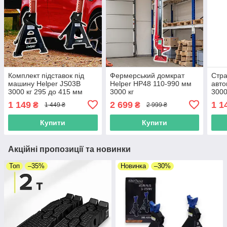
Комплект підставок під
Фермерський домкрат
Стра
машину Helper JS03B
Helper HP48 110-990 мм
авто
3000 кг 295 до 415 мм
3000 кг
3000
1 149
2 699
1 1
₴
₴
1 449 ₴
2 999 ₴
Купити
Купити
Акційні пропозиції та новинки
Топ
–35%
Новинка
–30%