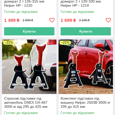
домкрат 2 т 135-315 мм
домкрат 2 т 130-330 мм
Helper HP - 1220
Helper HP - 1219
низькопрофільний для
Низькопрофільний
Готово до відправки
Готово до відправки
автомобіля гаража та СТО
автомобільний домкрат в
кейсі
1 499
1 699
₴
₴
1 999 ₴
2 199 ₴
Купити
Купити
–21%
–21%
Страхові підставки під
Комплект підставок під
автомобіль ONEX OX-467
машину Helper JS03B 3000 кг
3000 кг від 295 до 425 мм
295 до 415 мм
Готово до відправки
Готово до відправки