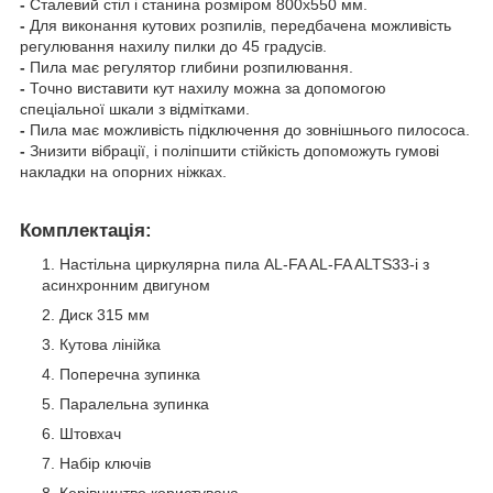
-
Сталевий стіл і станина розміром 800х550 мм.
-
Для виконання кутових розпилів, передбачена можливість
регулювання нахилу пилки до 45 градусів.
-
Пила має регулятор глибини розпилювання.
-
Точно виставити кут нахилу можна за допомогою
спеціальної шкали з відмітками.
-
Пила має можливість підключення до зовнішнього пилососа.
-
Знизити вібрації, і поліпшити стійкість допоможуть гумові
накладки на опорних ніжках.
Комплектація:
Настільна циркулярна пила AL-FA AL-FA ALTS33-i з
асинхронним двигуном
Диск 315 мм
Кутова лінійка
Поперечна зупинка
Паралельна зупинка
Штовхач
Набір ключів