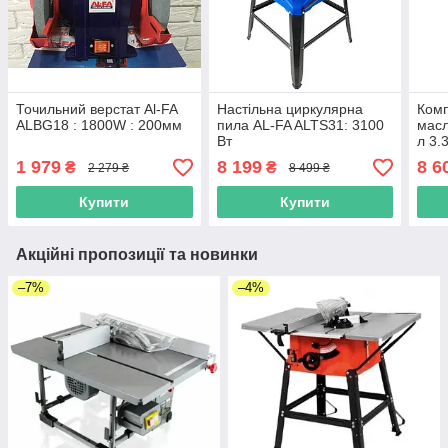
Точильний верстат Al-FA
Настільна циркулярна
Комп
ALBG18 : 1800W : 200мм
пила AL-FA ALTS31: 3100
масл
Вт
л 3.
для 
1 979
8 199
8 6
₴
₴
2 279 ₴
8 499 ₴
Купити
Купити
Акційні пропозиції та новинки
–7%
–4%