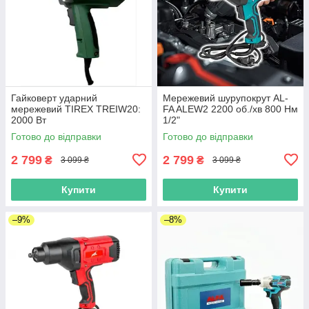
Гайковерт ударний
Мережевий шурупокрут AL-
мережевий TIREX TREIW20:
FA ALEW2 2200 об./хв 800 Нм
2000 Вт
1/2"
Готово до відправки
Готово до відправки
2 799
2 799
₴
₴
3 099 ₴
3 099 ₴
Купити
Купити
–9%
–8%