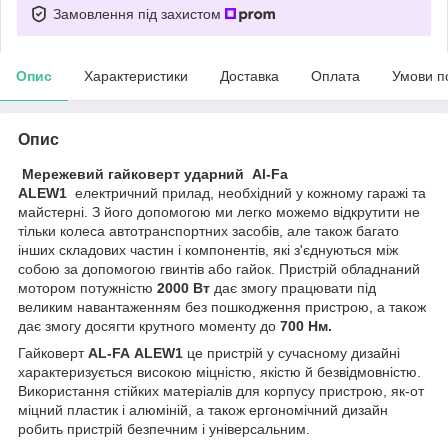
Замовлення під захистом
Опис
Характеристики
Доставка
Оплата
Умови п
Опис
Мережевий гайковерт ударний Al-Fa
ALEW1
електричний прилад, необхідний у кожному гаражі та
майстерні. З його допомогою ми легко можемо відкрутити не
тільки колеса автотранспортних засобів, але також багато
інших складових частин і компонентів, які з'єднуються між
собою за допомогою гвинтів або гайок. Пристрій обладнаний
мотором потужністю
2000 Вт
дає змогу працювати під
великим навантаженням без пошкодження пристрою, а також
дає змогу досягти крутного моменту до
700 Нм.
Гайковерт
AL-FA ALEW1
це пристрій у сучасному дизайні
характеризується високою міцністю, якістю й безвідмовністю.
Використання стійких матеріалів для корпусу пристрою, як-от
міцний пластик і алюміній, а також ергономічний дизайн
робить пристрій безпечним і універсальним.