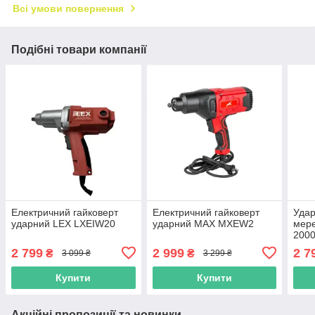
Всі умови повернення
Подібні товари компанії
Електричний гайковерт
Електричний гайковерт
Удар
ударний LEX LXEIW20
ударний MAX MXEW2
мер
2000
Реве
2 799
2 999
2 7
₴
₴
3 099 ₴
3 299 ₴
Купити
Купити
Акційні пропозиції та новинки