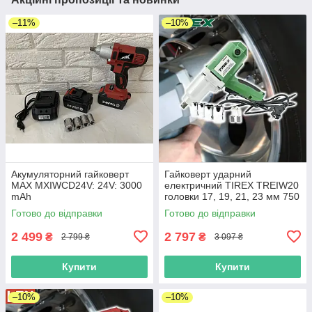
–11%
–10%
Акумуляторний гайковерт
Гайковерт ударний
MAX MXIWCD24V: 24V: 3000
електричний TIREX TREIW20
mAh
головки 17, 19, 21, 23 мм 750
Нм
Готово до відправки
Готово до відправки
2 499
2 797
₴
₴
2 799 ₴
3 097 ₴
Купити
Купити
–10%
–10%