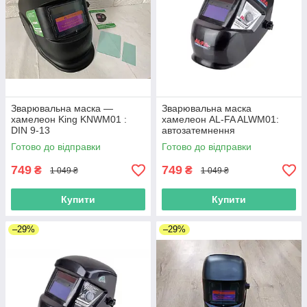
Зварювальна маска —
Зварювальна маска
хамелеон King KNWM01 :
хамелеон AL-FA ALWM01:
DIN 9-13
автозатемнення
Готово до відправки
Готово до відправки
749
749
₴
₴
1 049 ₴
1 049 ₴
Купити
Купити
–29%
–29%