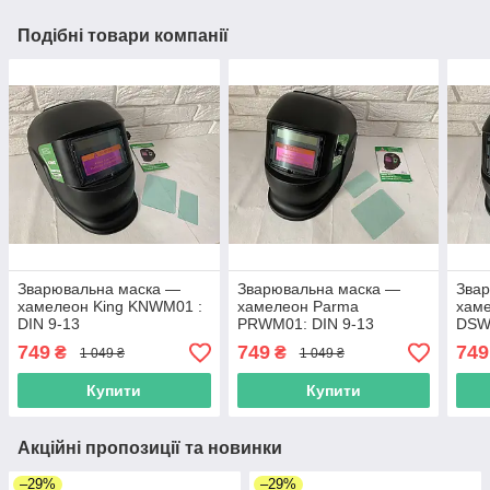
Подібні товари компанії
Зварювальна маска —
Зварювальна маска —
Зва
хамелеон King KNWM01 :
хамелеон Parma
хаме
DIN 9-13
PRWM01: DIN 9-13
DSW
749
749
749
₴
₴
1 049 ₴
1 049 ₴
Купити
Купити
Акційні пропозиції та новинки
–29%
–29%