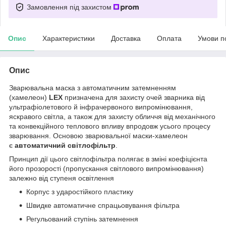
Замовлення під захистом
Опис
Характеристики
Доставка
Оплата
Умови п
Опис
Зварювальна маска з автоматичним затемненням
(хамелеон)
LEX
призначена для захисту очей зварника від
ультрафіолетового й інфрачервоного випромінювання,
яскравого світла, а також для захисту обличчя від механічного
та конвекційного теплового впливу впродовж усього процесу
зварювання. Основою зварювальної маски-хамелеон
є
автоматичний світлофільтр
.
Принцип дії цього світлофільтра полягає в зміні коефіцієнта
його прозорості (пропускання світлового випромінювання)
залежно від ступеня освітлення
Корпус з ударостійкого пластику
Швидке автоматичне спрацьовування фільтра
Регульований ступінь затемнення