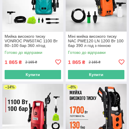
Мийка високого тиску
Міні мийка високого тиску
VONROC PW507AC 1100 Вт
NAC PWE120 LN 1200 Вт 100
80–100 бар 360 л/год
бар 390 л год з пінною
насадкою для авто дому
Готово до відправки
Готово до відправки
гаража
1 865
1 865
₴
₴
2 165 ₴
2 165 ₴
Купити
Купити
–14%
–8%