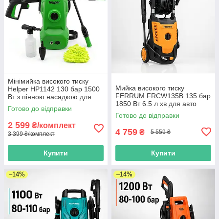
Мінімийка високого тиску
Мийка високого тиску
Helper HP1142 130 бар 1500
FERRUM FRCW135B 135 бар
Вт з пінною насадкою для
1850 Вт 6.5 л хв для авто
авто
Готово до відправки
двору фасаду
Готово до відправки
2 599
₴/комплект
4 759
₴
5 559 ₴
3 399 ₴/комплект
Купити
Купити
–14%
–14%