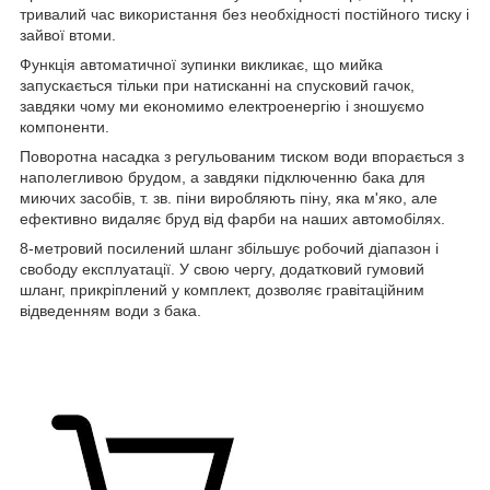
тривалий час використання без необхідності постійного тиску і
зайвої втоми.
Функція автоматичної зупинки викликає, що мийка
запускається тільки при натисканні на спусковий гачок,
завдяки чому ми економимо електроенергію і зношуємо
компоненти.
Поворотна насадка з регульованим тиском води впорається з
наполегливою брудом, а завдяки підключенню бака для
миючих засобів, т. зв. піни виробляють піну, яка м'яко, але
ефективно видаляє бруд від фарби на наших автомобілях.
8-метровий посилений шланг збільшує робочий діапазон і
свободу експлуатації. У свою чергу, додатковий гумовий
шланг, прикріплений у комплект, дозволяє гравітаційним
відведенням води з бака.