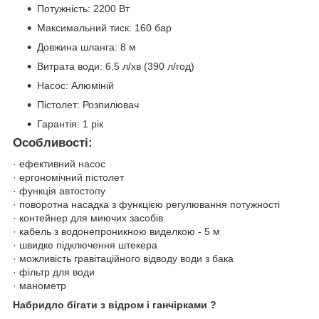
Потужність: 2200 Вт
Максимальний тиск: 160 бар
Довжина шланга: 8 м
Витрата води: 6,5 л/хв (390 л/год)
Насос: Алюміній
Пістолет: Розпилювач
Гарантія: 1 рік
Особливості:
· ефективний насос
· ергономічний пістолет
· функція автостопу
· поворотна насадка з функцією регулювання потужності
· контейнер для миючих засобів
· кабель з водонепроникною виделкою - 5 м
· швидке підключення штекера
· можливість гравітаційного відводу води з бака
· фільтр для води
· манометр
Набридло бігати з відром і ганчірками ?