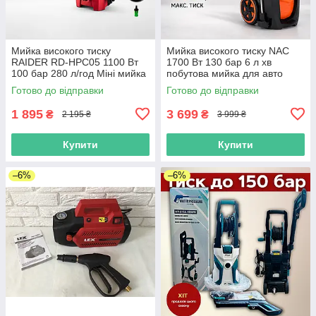
Мийка високого тиску
Мийка високого тиску NAC
RAIDER RD-HPC05 1100 Вт
1700 Вт 130 бар 6 л хв
100 бар 280 л/год Міні мийка
побутова мийка для авто
для авто дому гаража
дому гаража
Готово до відправки
Готово до відправки
1 895
3 699
₴
₴
2 195 ₴
3 999 ₴
Купити
Купити
–6%
–6%