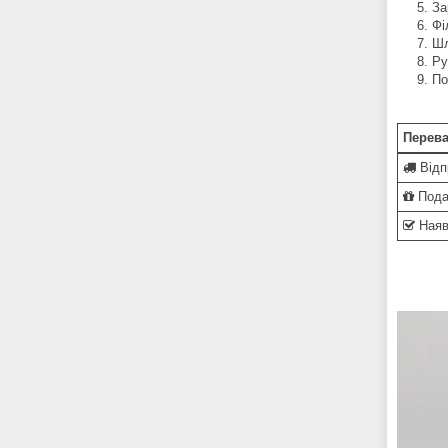
За
Фі
Шл
Ру
По
Перева
Відп
Пода
Наяв