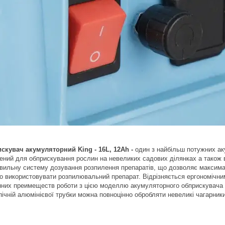
скувач акумуляторний King - 16L, 12Ah -
один з найбільш потужних аку
ений для обприскування рослин на невеликих садових ділянках а також в
вильну систему дозування розпилення препаратів, що дозволяє максима
о використовувати розпилювальний препарат. Відрізняється ергономічним
нних преимеществ роботи з цією моделлю акумуляторного обприскувача 
ічній алюмінієвої трубки можна повноцінно обробляти невеликі чагарники