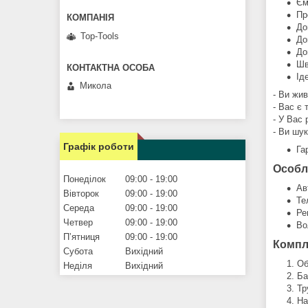
Єм
Пр
До
Top-Tools
До
До
Шв
Ід
Микола
- Ви жи
- Вас є 
- У Вас 
- Ви шу
Графік роботи
Гар
Особл
Понеділок
09:00
19:00
Ав
Вівторок
09:00
19:00
Те
Середа
09:00
19:00
Ре
Четвер
09:00
19:00
Во
Пʼятниця
09:00
19:00
Компл
Субота
Вихідний
Об
Неділя
Вихідний
Ба
Тр
На