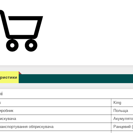
еристики
ні
к
King
иробник
Польща
искувача
Акумулято
ранспортування обприскувача
Ранцевий (