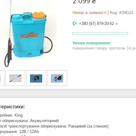
2 099 ₴
Немає в наявності
Код:
KING12
+380 (97) 879-20-52
повернення товару протягом 14 д
теристики:
робник: King
п обприскувача: Акумуляторний
осіб транспортування обприскувача: Ранцевий (за спиною)
рчування: 12В / 12Ah