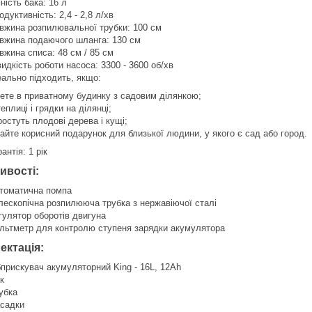
ність бака: 16 л
одуктивність: 2,4 - 2,8 л/хв
вжина розпилювальної трубки: 100 см
вжина подаючого шланга: 130 см
вжина списа: 48 см / 85 см
идкість роботи насоса: 3300 - 3600 об/хв
еально підходить, якщо:
вете в приватному будинку з садовим ділянкою;
теплиці і грядки на ділянці;
ростуть плодові дерева і кущі;
кайте корисний подарунок для близької людини, у якого є сад або город.
антія: 1 рік
ивості:
томатична помпа
лескопічна розпилююча трубка з нержавіючої сталі
гулятор оборотів двигуна
льтметр для контролю ступеня зарядки акумулятора
ектація:
прискувач акумуляторний King - 16L, 12Ah
к
убка
садки