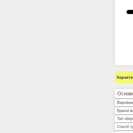
Характ
Основ
Виробни
Країна в
Тип обпр
Спосіб т