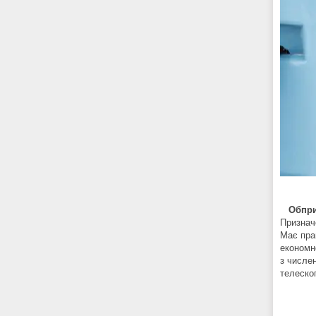
Обпри
Признач
Має пра
економн
з числе
телескоп