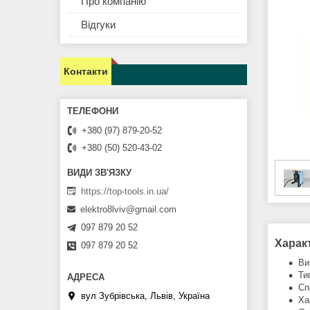
Про компанію
Відгуки
Контакти
+380 (97) 879-20-52
+380 (50) 520-43-02
https://top-tools.in.ua/
elektro8lviv@gmail.com
097 879 20 52
Харак
097 879 20 52
Ви
Ти
Сп
вул Зубрівська, Львів, Україна
Ха