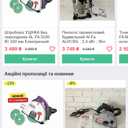
Штроборіз УЦІНКА Без
Пилосос промисловий,
Точи
перехідника AL-FA 3100
будівельний Al-Fa
FA A
Вт 150 мм Електричний
ALVC35L : 2,4 кВт : 35л
коло
штроборіз для стін бетону
3 499
3 749
2 5
₴
₴
3 999 ₴
4 049 ₴
цегли 2 диски
Купити
Купити
Акційні пропозиції та новинки
–13%
–8%