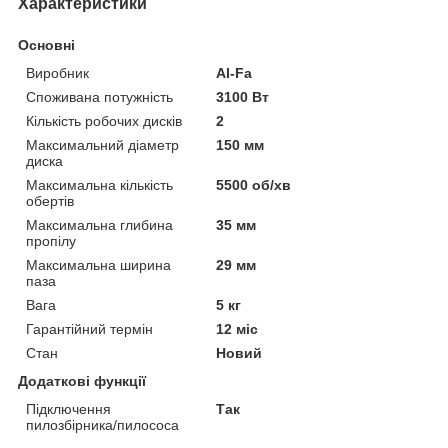
Характеристики
Основні
Виробник
Al-Fa
Споживана потужність
3100 Вт
Кількість робочих дисків
2
Максимальний діаметр
150 мм
диска
Максимальна кількість
5500 об/хв
обертів
Максимальна глибина
35 мм
пропілу
Максимальна ширина
29 мм
паза
Вага
5 кг
Гарантійний термін
12 міс
Стан
Новий
Додаткові функції
Підключення
Так
пилозбірника/пилососа