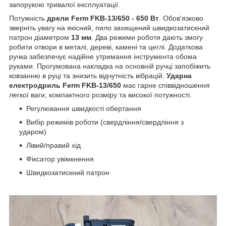
запорукою тривалої експлуатації.
Потужність
дрели Ferm FKB-13/650 - 650 Вт
. Обов'язково
зверніть увагу на якісний, пило захищений швидкозатискний
патрон діаметром
13 мм
. Два режими роботи дають змогу
робити отвори в металі, дереві, камені та цеглі. Додаткова
ручка забезпечує надійне утримання інструмента обома
руками. Прогумована накладка на основній ручці запобіжить
ковзанню в руці та знизить відчутність вібрацій.
Ударна
електродриль
Ferm FKB-13/650
має гарне співвідношення
легкої ваги, компактного розміру та високої потужності.
Регулювання швидкості обертання
Вибір режимів роботи (свердління/свердління з
ударом)
Лівий/правий хід
Фіксатор увімкнення
Швидкозатискний патрон