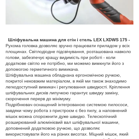
Шліфувальна машина для стін і стель LEX LXDWS 175 -
Рухома головка дозволяє зручно працювати приладом у всіх
площинах. Світлодіодне підсвічування, розташована навколо
голови, забезпечує кращу видимість при роботі - коли
додаткове світло не потрібно, ми можемо вимкнути його з
допомогою герметичного вимикача.
Шліфувальна машина обладнана ергономічною ручкою,
покритої нековзким матеріалом, в якій ми також знаходимо
легкодоступний вимикач і регулювання швидкості. Кріплення
шліфувальних дисків липучкою гарантує швидку заміну,
скорочення перерв до мінімуму.
Подрібнювач оснащений інтегрованою системою пилососи,
завдяки чому робота з пристроєм є без пилу, а наповнений
мішок можна спорожнити дуже швидко. Телескопічний
розширюваний алюмінієвий вал шліфувальної машини,
доповнений додатковою ручкою, що дозволяє
використовувати його на різних висотах. Міцний мішок, який