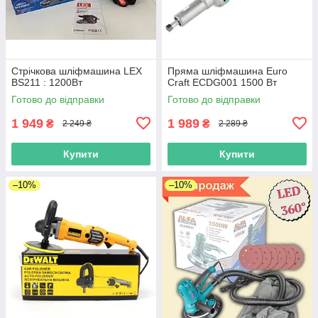
Стрічкова шліфмашина LEX
Пряма шліфмашина Euro
BS211 : 1200Вт
Craft ECDG001 1500 Вт
Готово до відправки
Готово до відправки
1 949
1 989
₴
₴
2 249 ₴
2 289 ₴
Купити
Купити
–10%
–10%