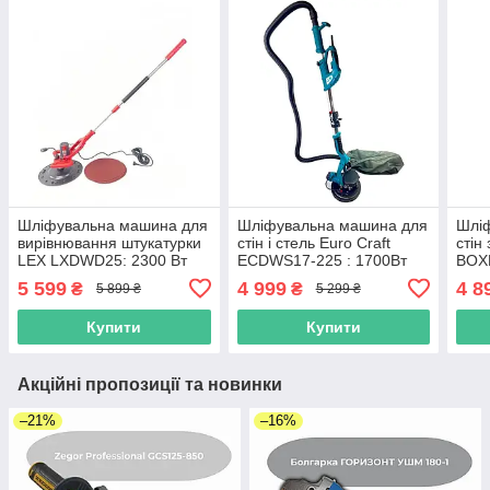
Шліфувальна машина для
Шліфувальна машина для
Шліф
вирівнювання штукатурки
стін і стель Euro Craft
стін
LEX LXDWD25: 2300 Вт
ECDWS17-225 : 1700Вт
BOXE
230 
5 599
4 999
4 8
₴
₴
5 899 ₴
5 299 ₴
Купити
Купити
Акційні пропозиції та новинки
–21%
–16%