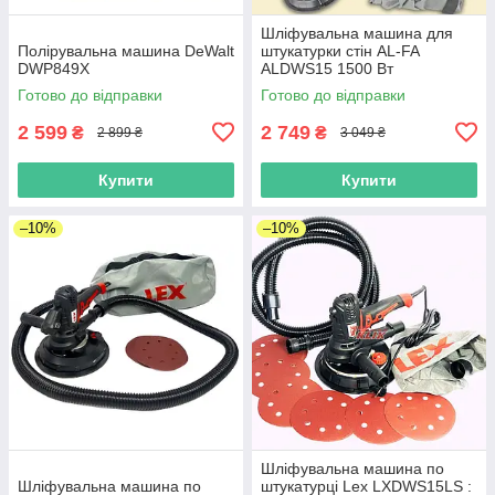
Шліфувальна машина для
Полірувальна машина DeWalt
штукатурки стін AL-FA
DWP849X
ALDWS15 1500 Вт
Штукатурна шліфмашина з
Готово до відправки
Готово до відправки
підсвіткою
2 599
2 749
₴
₴
2 899 ₴
3 049 ₴
Купити
Купити
–10%
–10%
Шліфувальна машина по
Шліфувальна машина по
штукатурці Lex LXDWS15LS :