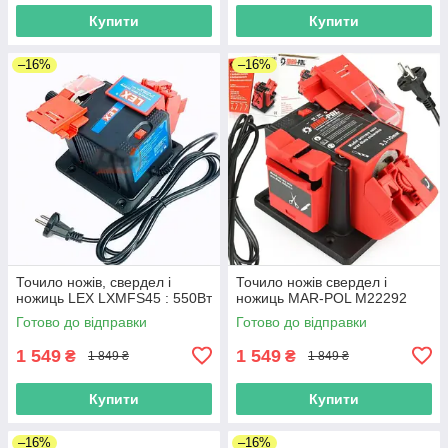
Купити
Купити
–16%
–16%
Точило ножів, свердел і
Точило ножів свердел і
ножиць LEX LXMFS45 : 550Вт
ножиць MAR-POL M22292
Готово до відправки
Готово до відправки
1 549
1 549
₴
₴
1 849 ₴
1 849 ₴
Купити
Купити
–16%
–16%