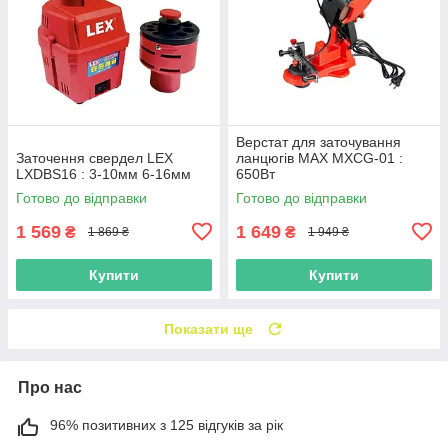
Верстат для заточування
Заточення свердел LEX
ланцюгів MAX MXCG-01 :
LXDBS16 : 3-10мм 6-16мм
650Вт
Готово до відправки
Готово до відправки
1 569
1 649
₴
₴
1 869 ₴
1 949 ₴
Купити
Купити
Показати ще
Про нас
96% позитивних з 125 відгуків за рік