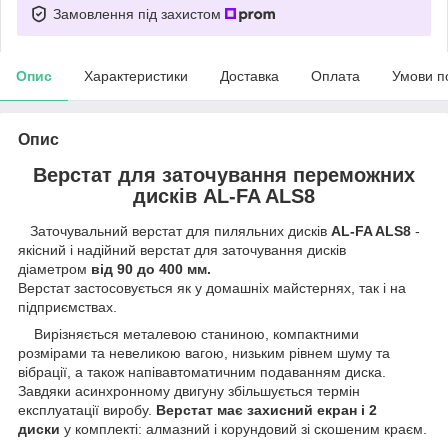
Замовлення під захистом
Опис
Характеристики
Доставка
Оплата
Умови п
Опис
Верстат для заточування переможних
дисків AL-FA ALS8
Заточувальний верстат для пиляльних дисків
AL-FA ALS8
-
якісний і надійний верстат для заточування дисків
діаметром
від 90 до 400 мм.
Верстат застосовується як у домашніх майстернях, так і на
підприємствах.
Вирізняється металевою станиною, компактними
розмірами та невеликою вагою, низьким рівнем шуму та
вібрації, а також напівавтоматичним подаванням диска.
Завдяки асинхронному двигуну збільшується термін
експлуатації виробу.
Верстат має захисний екран і 2
диски
у комплекті: алмазний і корундовий зі скошеним краєм.