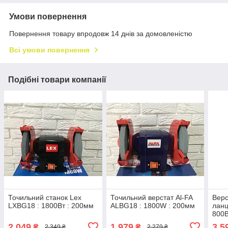
Умови повернення
Повернення товару впродовж 14 днів за домовленістю
Всі умови повернення
Подібні товари компанії
Точильний станок Lex
Точильний верстат Al-FA
Верс
LXBG18 : 1800Вт : 200мм
ALBG18 : 1800W : 200мм
ланц
800В
2 049
1 979
3 5
₴
₴
2 349 ₴
2 279 ₴