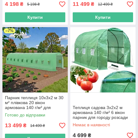
4 198
11 499
₴
₴
5 198 ₴
12 499 ₴
Купити
Купити
–7%
Парник теплиця 10х3х2 м 30
м² плівкова 20 вікон
армована 140 г/м² для
Теплиця садова 3х2х2 м
розсади овочів Helper HP-
армована 140 г/м² 6 вікон
Готово до відправки
1077
парник для городу розсади
овочів дачі оцинкований
13 499
Немає в наявності
₴
14 499 ₴
каркас MAR-POL M85000
4 699
₴