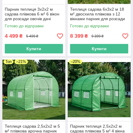
Парник теплиця 3х2х2 м
Теплиця садова 6х3х2 м 18
садова плівкова 6 м² 6 вікон
м² двосхила плівкова з 12
для розсади овочів дачі
вікнами парник для розсади
городу Helper HP-1066
овочів дачі городу Helper HP-
Готово до відправки
Готово до відправки
1070
4 499
8 399
₴
₴
5 499 ₴
9 399 ₴
Купити
Купити
Топ
–21%
–20%
Теплиця садова 2,5х2х2 м 5
Парник теплиця 2,5х2х2 м
м² плівкова арочна парник
садова плівкова 5 м² 4 вікна