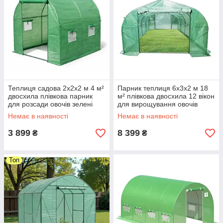
Теплиця садова 2х2х2 м 4 м²
Парник теплиця 6х3х2 м 18
двосхила плівкова парник
м² плівкова двосхила 12 вікон
для розсади овочів зелені
для вирощування овочів
дачі городу Helper HP-1071
розсади дачі городу Helper
Немає в наявності
Немає в наявності
HP-1076
3 899
8 399
₴
₴
Топ