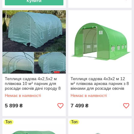
Купити
Теплиця садова 4х2,5х2 м
Теплиця садова 4х3х2 м 12
плівкова 10 м² парник для
м² плівкова аркова парник з 8
розсади овочів дачі городу 8
вікнами для розсади овочів
вікон армована плівка 140 г/
зелені дачі городу Helper HP-
Немає в наявності
Немає в наявності
м² Mar-Pol M85001
1075
5 899
7 499
₴
₴
Топ
Топ