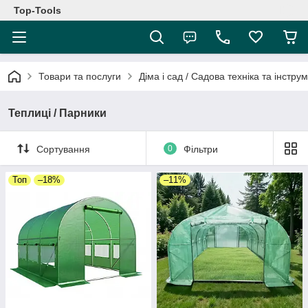
Top-Tools
Товари та послуги
Діма і сад / Садова техніка та інстру
Теплиці / Парники
Сортування
0
Фільтри
Топ
–18%
–11%