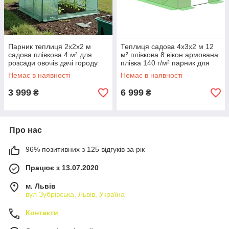
Парник теплиця 2х2х2 м
Теплиця садова 4х3х2 м 12
садова плівкова 4 м² для
м² плівкова 8 вікон армована
розсади овочів дачі городу
плівка 140 г/м² парник для
рулонні двері Helper HP-1072
розсади овочів дачі городу
Немає в наявності
Немає в наявності
Helper HPR-0403_F19
3 999
6 999
₴
₴
Про нас
96% позитивних з 125 відгуків за рік
Працює з 13.07.2020
м. Львів
вул Зубрівська, Львів, Україна
Контакти