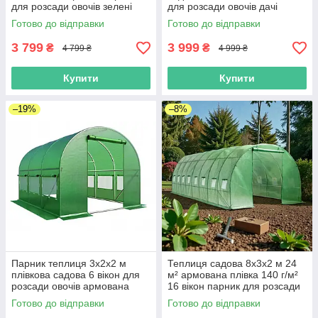
для розсади овочів зелені
для розсади овочів дачі
дачі городу Helper HP-1073
городу Helper HP-1074
Готово до відправки
Готово до відправки
3 799
3 999
₴
₴
4 799 ₴
4 999 ₴
Купити
Купити
–19%
–8%
Парник теплиця 3х2х2 м
Теплиця садова 8х3х2 м 24
плівкова садова 6 вікон для
м² армована плівка 140 г/м²
розсади овочів армована
16 вікон парник для розсади
плівка 140 г/м² Helper HP-
овочів дачі городу Helper HP-
Готово до відправки
Готово до відправки
1067
1069