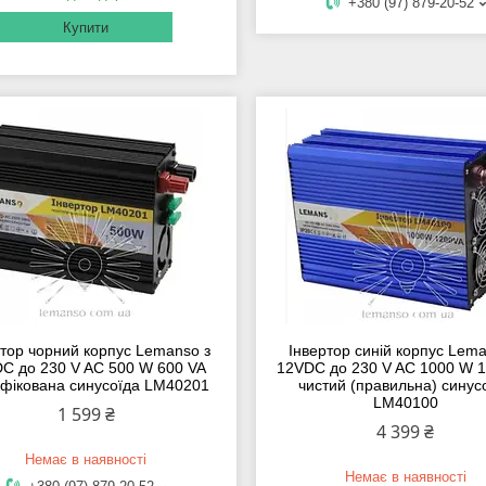
+380 (97) 879-20-52
Купити
ртор чорний корпус Lemanso з
Інвертор синій корпус Lema
C до 230 V AC 500 W 600 VA
12VDC до 230 V AC 1000 W 
фікована синусоїда LM40201
чистий (правильна) синус
LM40100
1 599 ₴
4 399 ₴
Немає в наявності
Немає в наявності