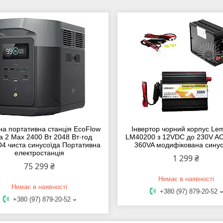
а портативна станція EcoFlow
Інвертор чорний корпус Le
ta 2 Max 2400 Вт 2048 Вт·год
LM40200 з 12VDC до 230V A
4 чиста синусоїда Портативна
360VA модифікована синус
електростанція
1 299 ₴
75 299 ₴
Немає в наявності
Немає в наявності
+380 (97) 879-20-52
+380 (97) 879-20-52