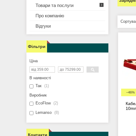
Зарядні
Товари та послуги
Про компанію
Відгуки
Фільтри
Ціна
В наявності
Так
1
–46%
Виробник
EcoFlow
2
Кабе
10mm
Lemanso
8
Контакти