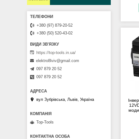
+380 (97) 879-20-52
+380 (50) 520-43-02
https://top-tools.in.ua/
elektro8lviv@gmail.com
097 879 20 52
097 879 20 52
вул Зубрівська, Львів, Україна
Інве
12VD
моди
Top-Tools