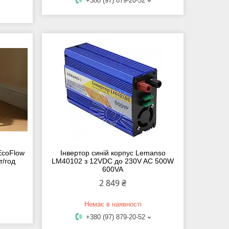
+380 (97) 879-20-52
EcoFlow
Інвертор синій корпус Lemanso
т/год
LM40102 з 12VDC до 230V AC 500W
600VA
2 849 ₴
Немає в наявності
+380 (97) 879-20-52