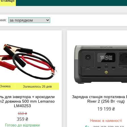
 станції
Залишилось 26 днів
ль для інвертора + крокодили
Зарядна станція портативна 
2 довжина 500 mm Lemanso
River 2 (256 Вт ·год)
LM40253
19 199 ₴
659 ₴
359 ₴
Немає в наявності
Готово до відправки