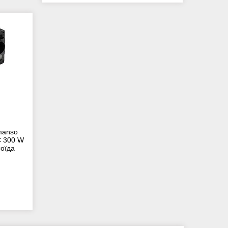
manso
C 300 W
оїда