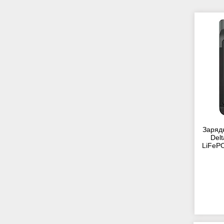
Зарядн
Del
LiFePO